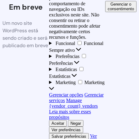
comportamento de
Gerenciar o
Em breve
consentimento
navegação ou IDs
exclusivos neste site. Não
consentir ou retirar o
Um novo site
consentimento pode afetar
WordPress está
negativamente certos
recursos e funções.
sendo criado e será
Funcional
Funcional
publicado em breve
Sempre ativo
Preferências
Preferências
Estatísticas
Estatísticas
Marketing
Marketing
Gerenciar opções
Gerenciar
serviços
Manage
{vendor_count} vendors
Leia mais sobre esses
propósitos
Aceitar
Negar
Ver preferências
Ver
Salvar preferências