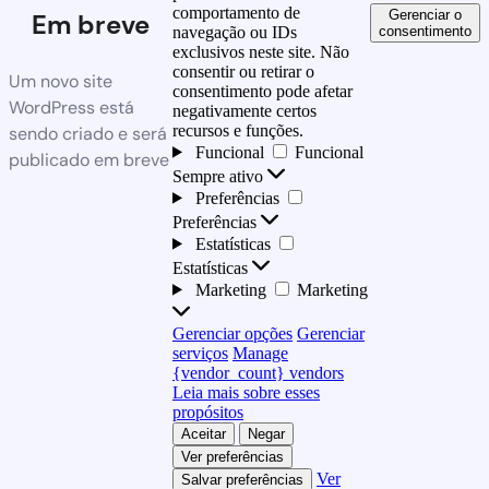
comportamento de
Gerenciar o
Em breve
consentimento
navegação ou IDs
exclusivos neste site. Não
consentir ou retirar o
Um novo site
consentimento pode afetar
WordPress está
negativamente certos
recursos e funções.
sendo criado e será
Funcional
Funcional
publicado em breve
Sempre ativo
Preferências
Preferências
Estatísticas
Estatísticas
Marketing
Marketing
Gerenciar opções
Gerenciar
serviços
Manage
{vendor_count} vendors
Leia mais sobre esses
propósitos
Aceitar
Negar
Ver preferências
Ver
Salvar preferências