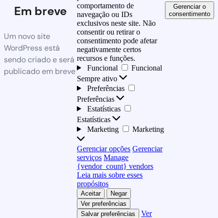
comportamento de
Gerenciar o
Em breve
consentimento
navegação ou IDs
exclusivos neste site. Não
consentir ou retirar o
Um novo site
consentimento pode afetar
WordPress está
negativamente certos
recursos e funções.
sendo criado e será
Funcional
Funcional
publicado em breve
Sempre ativo
Preferências
Preferências
Estatísticas
Estatísticas
Marketing
Marketing
Gerenciar opções
Gerenciar
serviços
Manage
{vendor_count} vendors
Leia mais sobre esses
propósitos
Aceitar
Negar
Ver preferências
Ver
Salvar preferências