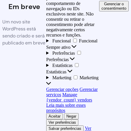
comportamento de
Gerenciar o
Em breve
consentimento
navegação ou IDs
exclusivos neste site. Não
consentir ou retirar o
Um novo site
consentimento pode afetar
WordPress está
negativamente certos
recursos e funções.
sendo criado e será
Funcional
Funcional
publicado em breve
Sempre ativo
Preferências
Preferências
Estatísticas
Estatísticas
Marketing
Marketing
Gerenciar opções
Gerenciar
serviços
Manage
{vendor_count} vendors
Leia mais sobre esses
propósitos
Aceitar
Negar
Ver preferências
Ver
Salvar preferências