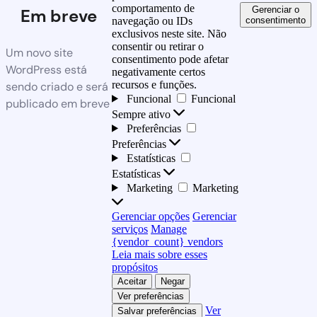
comportamento de
Gerenciar o
Em breve
consentimento
navegação ou IDs
exclusivos neste site. Não
consentir ou retirar o
Um novo site
consentimento pode afetar
WordPress está
negativamente certos
recursos e funções.
sendo criado e será
Funcional
Funcional
publicado em breve
Sempre ativo
Preferências
Preferências
Estatísticas
Estatísticas
Marketing
Marketing
Gerenciar opções
Gerenciar
serviços
Manage
{vendor_count} vendors
Leia mais sobre esses
propósitos
Aceitar
Negar
Ver preferências
Ver
Salvar preferências