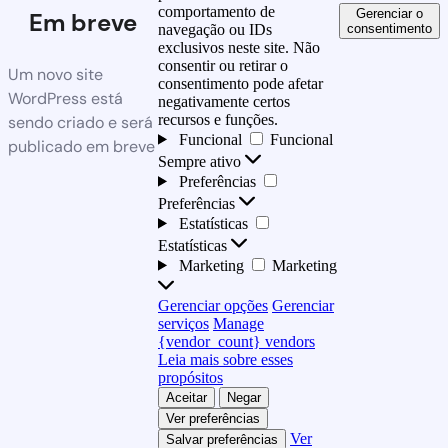
comportamento de
Gerenciar o
Em breve
consentimento
navegação ou IDs
exclusivos neste site. Não
consentir ou retirar o
Um novo site
consentimento pode afetar
WordPress está
negativamente certos
recursos e funções.
sendo criado e será
Funcional
Funcional
publicado em breve
Sempre ativo
Preferências
Preferências
Estatísticas
Estatísticas
Marketing
Marketing
Gerenciar opções
Gerenciar
serviços
Manage
{vendor_count} vendors
Leia mais sobre esses
propósitos
Aceitar
Negar
Ver preferências
Ver
Salvar preferências