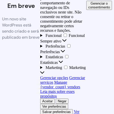
comportamento de
Gerenciar o
Em breve
consentimento
navegação ou IDs
exclusivos neste site. Não
consentir ou retirar o
Um novo site
consentimento pode afetar
WordPress está
negativamente certos
recursos e funções.
sendo criado e será
Funcional
Funcional
publicado em breve
Sempre ativo
Preferências
Preferências
Estatísticas
Estatísticas
Marketing
Marketing
Gerenciar opções
Gerenciar
serviços
Manage
{vendor_count} vendors
Leia mais sobre esses
propósitos
Aceitar
Negar
Ver preferências
Ver
Salvar preferências