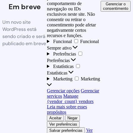
comportamento de
Gerenciar o
Em breve
consentimento
navegação ou IDs
exclusivos neste site. Não
consentir ou retirar o
Um novo site
consentimento pode afetar
WordPress está
negativamente certos
recursos e funções.
sendo criado e será
Funcional
Funcional
publicado em breve
Sempre ativo
Preferências
Preferências
Estatísticas
Estatísticas
Marketing
Marketing
Gerenciar opções
Gerenciar
serviços
Manage
{vendor_count} vendors
Leia mais sobre esses
propósitos
Aceitar
Negar
Ver preferências
Ver
Salvar preferências