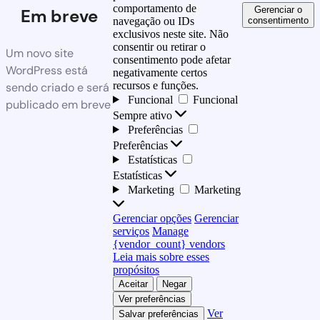
comportamento de
Gerenciar o
Em breve
consentimento
navegação ou IDs
exclusivos neste site. Não
consentir ou retirar o
Um novo site
consentimento pode afetar
WordPress está
negativamente certos
recursos e funções.
sendo criado e será
Funcional
Funcional
publicado em breve
Sempre ativo
Preferências
Preferências
Estatísticas
Estatísticas
Marketing
Marketing
Gerenciar opções
Gerenciar
serviços
Manage
{vendor_count} vendors
Leia mais sobre esses
propósitos
Aceitar
Negar
Ver preferências
Ver
Salvar preferências