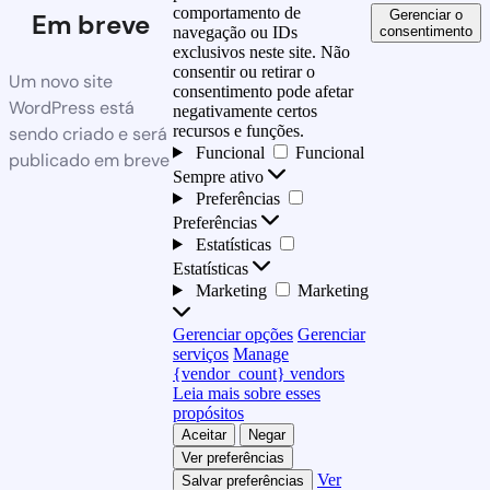
comportamento de
Gerenciar o
Em breve
consentimento
navegação ou IDs
exclusivos neste site. Não
consentir ou retirar o
Um novo site
consentimento pode afetar
WordPress está
negativamente certos
recursos e funções.
sendo criado e será
Funcional
Funcional
publicado em breve
Sempre ativo
Preferências
Preferências
Estatísticas
Estatísticas
Marketing
Marketing
Gerenciar opções
Gerenciar
serviços
Manage
{vendor_count} vendors
Leia mais sobre esses
propósitos
Aceitar
Negar
Ver preferências
Ver
Salvar preferências