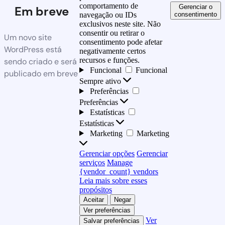
comportamento de
Gerenciar o
Em breve
consentimento
navegação ou IDs
exclusivos neste site. Não
consentir ou retirar o
Um novo site
consentimento pode afetar
WordPress está
negativamente certos
recursos e funções.
sendo criado e será
Funcional
Funcional
publicado em breve
Sempre ativo
Preferências
Preferências
Estatísticas
Estatísticas
Marketing
Marketing
Gerenciar opções
Gerenciar
serviços
Manage
{vendor_count} vendors
Leia mais sobre esses
propósitos
Aceitar
Negar
Ver preferências
Ver
Salvar preferências