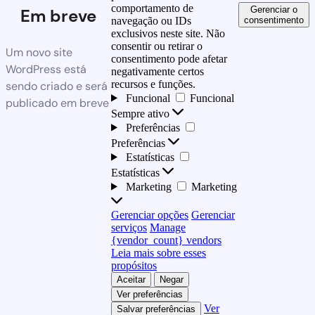
comportamento de
Gerenciar o
Em breve
consentimento
navegação ou IDs
exclusivos neste site. Não
consentir ou retirar o
Um novo site
consentimento pode afetar
WordPress está
negativamente certos
recursos e funções.
sendo criado e será
Funcional
Funcional
publicado em breve
Sempre ativo
Preferências
Preferências
Estatísticas
Estatísticas
Marketing
Marketing
Gerenciar opções
Gerenciar
serviços
Manage
{vendor_count} vendors
Leia mais sobre esses
propósitos
Aceitar
Negar
Ver preferências
Ver
Salvar preferências