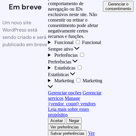
comportamento de
Gerenciar o
Em breve
consentimento
navegação ou IDs
exclusivos neste site. Não
consentir ou retirar o
Um novo site
consentimento pode afetar
WordPress está
negativamente certos
recursos e funções.
sendo criado e será
Funcional
Funcional
publicado em breve
Sempre ativo
Preferências
Preferências
Estatísticas
Estatísticas
Marketing
Marketing
Gerenciar opções
Gerenciar
serviços
Manage
{vendor_count} vendors
Leia mais sobre esses
propósitos
Aceitar
Negar
Ver preferências
Ver
Salvar preferências