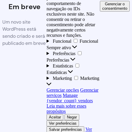
comportamento de
Gerenciar o
Em breve
consentimento
navegação ou IDs
exclusivos neste site. Não
consentir ou retirar o
Um novo site
consentimento pode afetar
WordPress está
negativamente certos
recursos e funções.
sendo criado e será
Funcional
Funcional
publicado em breve
Sempre ativo
Preferências
Preferências
Estatísticas
Estatísticas
Marketing
Marketing
Gerenciar opções
Gerenciar
serviços
Manage
{vendor_count} vendors
Leia mais sobre esses
propósitos
Aceitar
Negar
Ver preferências
Ver
Salvar preferências