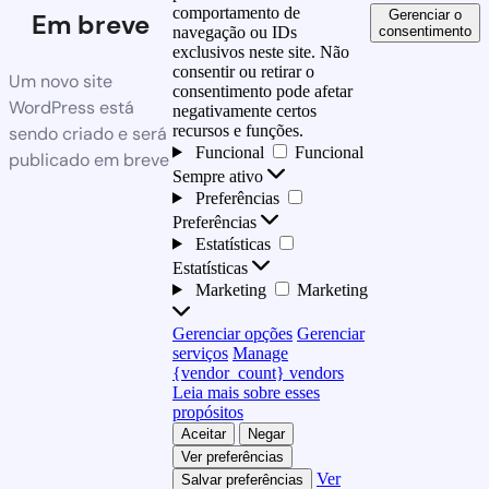
comportamento de
Gerenciar o
Em breve
consentimento
navegação ou IDs
exclusivos neste site. Não
consentir ou retirar o
Um novo site
consentimento pode afetar
WordPress está
negativamente certos
recursos e funções.
sendo criado e será
Funcional
Funcional
publicado em breve
Sempre ativo
Preferências
Preferências
Estatísticas
Estatísticas
Marketing
Marketing
Gerenciar opções
Gerenciar
serviços
Manage
{vendor_count} vendors
Leia mais sobre esses
propósitos
Aceitar
Negar
Ver preferências
Ver
Salvar preferências