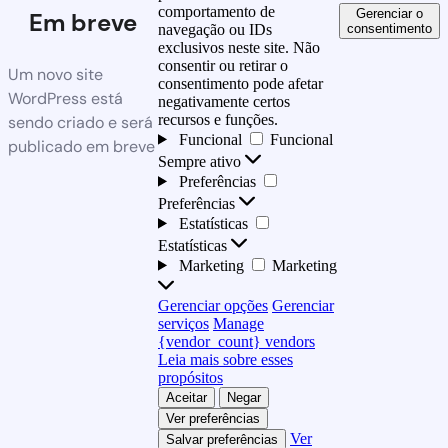
comportamento de
Gerenciar o
Em breve
consentimento
navegação ou IDs
exclusivos neste site. Não
consentir ou retirar o
Um novo site
consentimento pode afetar
WordPress está
negativamente certos
recursos e funções.
sendo criado e será
Funcional
Funcional
publicado em breve
Sempre ativo
Preferências
Preferências
Estatísticas
Estatísticas
Marketing
Marketing
Gerenciar opções
Gerenciar
serviços
Manage
{vendor_count} vendors
Leia mais sobre esses
propósitos
Aceitar
Negar
Ver preferências
Ver
Salvar preferências