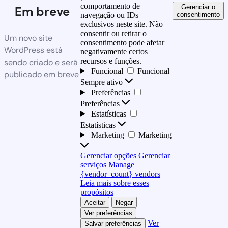
comportamento de
Gerenciar o
Em breve
consentimento
navegação ou IDs
exclusivos neste site. Não
consentir ou retirar o
Um novo site
consentimento pode afetar
WordPress está
negativamente certos
recursos e funções.
sendo criado e será
Funcional
Funcional
publicado em breve
Sempre ativo
Preferências
Preferências
Estatísticas
Estatísticas
Marketing
Marketing
Gerenciar opções
Gerenciar
serviços
Manage
{vendor_count} vendors
Leia mais sobre esses
propósitos
Aceitar
Negar
Ver preferências
Ver
Salvar preferências